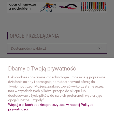
OPCJE PRZEGLĄDANIA
Dostępność: (wybierz)
Dbamy o Twoją prywatność
Nie znaleziono produktów spełniających podane kryteria.
Pliki cookies i pokrewne im technologie umożliwiają poprawne
działanie strony i pomagają nam dostosować ofertę do
OBSŁUGA KLIENTA
Twoich potrzeb. Możesz zaakceptować wykorzystanie przez
nas wszystkich tych plików i przejść do sklepu lub
dostosować użycie plików do swoich preferencji, wybierając
INFORMACJE
opcję "Dostosuj zgody".
Więcej o plikach cookies przeczytasz w naszej Polityce
O NAS
prywatności.