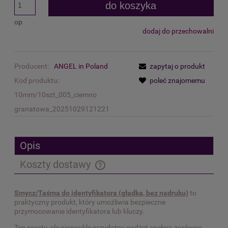
do koszyka
op
dodaj do przechowalni
Producent:
ANGEL in Poland
zapytaj o produkt
Kod produktu:
poleć znajomemu
10mm/10szt_005_ciemno
granatowa_20251029121221
Opis
Koszty dostawy
Cena nie zawiera ewentualnych kosztów płatności
Smycz/Taśma do identyfikatora (gładka, bez nadruku)
to
praktyczny produkt, który umożliwia bezpieczne
przymocowanie identyfikatora lub kluczy.
Ten prosty, ale niezwykle przydatny gadżet spełnia zarówno