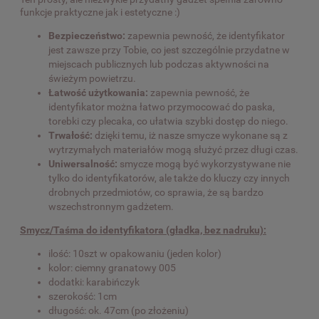
funkcje praktyczne jak i estetyczne :)
Bezpieczeństwo:
zapewnia pewność, że identyfikator
jest zawsze przy Tobie, co jest szczególnie przydatne w
miejscach publicznych lub podczas aktywności na
świeżym powietrzu.
Łatwość użytkowania:
zapewnia pewność, że
identyfikator można łatwo przymocować do paska,
torebki czy plecaka, co ułatwia szybki dostęp do niego.
Trwałość:
dzięki temu, iż nasze smycze wykonane są z
wytrzymałych materiałów mogą służyć przez długi czas.
Uniwersalność:
smycze mogą być wykorzystywane nie
tylko do identyfikatorów, ale także do kluczy czy innych
drobnych przedmiotów, co sprawia, że są bardzo
wszechstronnym gadżetem.
Smycz/Taśma do identyfikatora (gładka, bez nadruku):
ilość: 10szt w opakowaniu (jeden kolor)
kolor: ciemny granatowy 005
dodatki: karabińczyk
szerokość: 1cm
długość: ok. 47cm (po złożeniu)