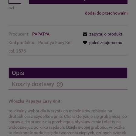
szt.
dodaj do przechowalni
Producent:
PAPATYA
zapytaj o produkt
Kod produktu:
Papatya Easy Knit
poleć znajomemu
col. 2575
Opis
Koszty dostawy
Cena nie zawiera ewentualnych kosztów płatności
Włóczka Papatya Easy Knit:
to idealny wybór dla wszystkich miłośników robienia na
drutach oraz szydełkowania. Charakteryzuje się grubą nicią, co
sprawia, że prace z nią przebiegają błyskawicznie i efekty są
widoczne już po kilku rzędach. Dzięki swojej grubości, włóczka
ta doskonale nadaje się do tworzenia ciepłych, grubych czapek