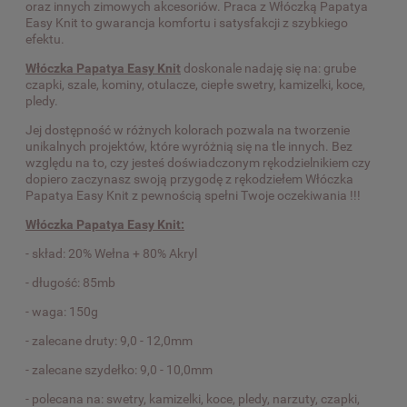
oraz innych zimowych akcesoriów. Praca z Włóczką Papatya
Easy Knit to gwarancja komfortu i satysfakcji z szybkiego
efektu.
Włóczka Papatya Easy Knit
doskonale nadaję się na: grube
czapki, szale, kominy, otulacze, ciepłe swetry, kamizelki, koce,
pledy.
Jej dostępność w różnych kolorach pozwala na tworzenie
unikalnych projektów, które wyróżnią się na tle innych. Bez
względu na to, czy jesteś doświadczonym rękodzielnikiem czy
dopiero zaczynasz swoją przygodę z rękodziełem Włóczka
Papatya Easy Knit z pewnością spełni Twoje oczekiwania !!!
Włóczka Papatya Easy Knit:
- skład: 20% Wełna + 80% Akryl
- długość: 85mb
- waga: 150g
- zalecane druty: 9,0 - 12,0mm
- zalecane szydełko: 9,0 - 10,0mm
- polecana na: swetry, kamizelki, koce, pledy, narzuty, czapki,