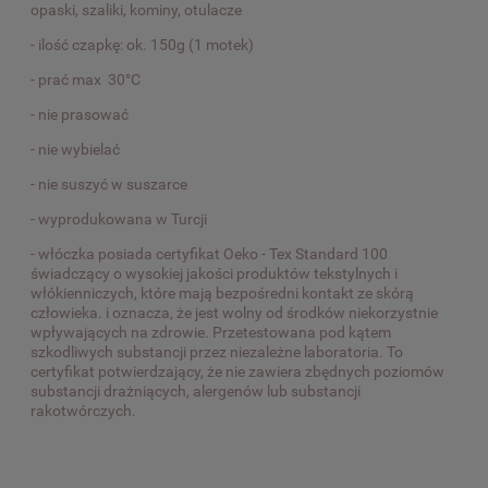
opaski, szaliki, kominy, otulacze
- ilość czapkę: ok. 150g (1 motek)
- prać max 30°C
- nie prasować
- nie wybielać
- nie suszyć w suszarce
- wyprodukowana w Turcji
- włóczka posiada certyfikat Oeko - Tex Standard 100
świadczący o wysokiej jakości produktów tekstylnych i
włókienniczych, które mają bezpośredni kontakt ze skórą
człowieka. i oznacza, że jest wolny od środków niekorzystnie
wpływających na zdrowie. Przetestowana pod kątem
szkodliwych substancji przez niezależne laboratoria. To
certyfikat potwierdzający, że nie zawiera zbędnych poziomów
substancji drażniących, alergenów lub substancji
rakotwórczych.