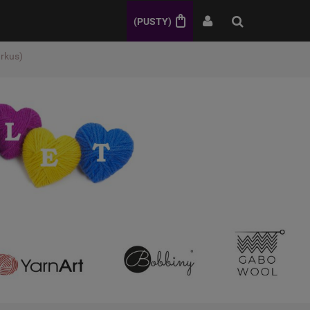
(PUSTY)
urkus)