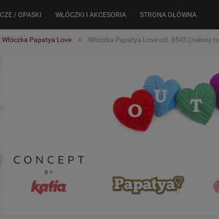
CZE / OPASKI
WŁÓCZKI I AKCESORIA
STRONA GŁÓWNA
»
Włóczka Papatya Love
Włóczka Papatya Love col. 6545 (zielony t