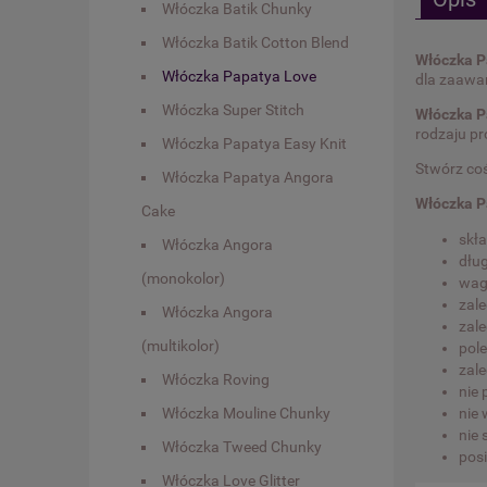
Włóczka Batik Chunky
Włóczka Batik Cotton Blend
Włóczka P
Włóczka Papatya Love
dla zaaw
Włóczka Super Stitch
Włóczka P
rodzaju pr
Włóczka Papatya Easy Knit
Stwórz coś
Włóczka Papatya Angora
Włóczka P
Cake
skła
Włóczka Angora
dłu
(monokolor)
wag
zal
Włóczka Angora
zal
(multikolor)
pole
zale
Włóczka Roving
nie
Włóczka Mouline Chunky
nie 
nie
Włóczka Tweed Chunky
pos
Włóczka Love Glitter