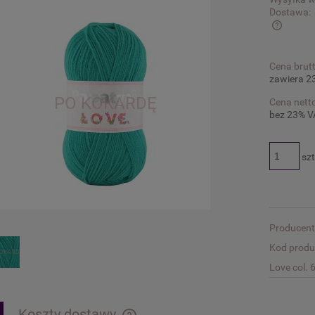
Dostawa:
Cena nie zawiera ewentualnych kosztów
Cena brutt
płatności
zawiera 2
Cena netto
bez 23% V
szt
Producent
Kod produ
Love col. 
Koszty dostawy