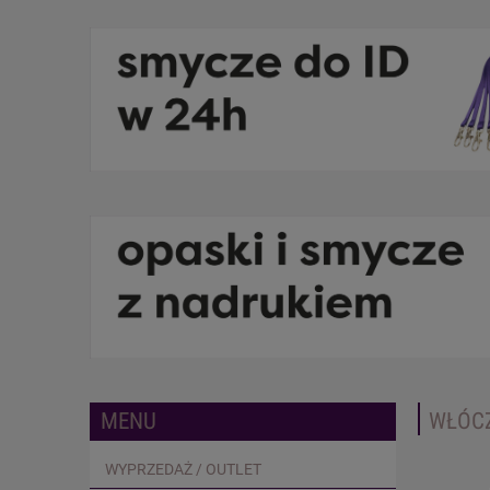
MENU
WŁÓCZ
WYPRZEDAŻ / OUTLET