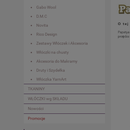
Gabo Wool
D.M.C
Novita
Rico Design
Zestawy Włóczek i Akcesoria
Włóczki na chusty
Akcesoria do Makramy
Druty i Szydełka
Włóczka YarnArt
TKANINY
WŁÓCZKI wg SKŁADU
Nowości
Promocje