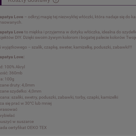
Cena nie zawiera ewentualnych kosztów
apatya Love
– odkryj magię tej niezwykłej włóczki, która nadaje się do 
płatności
ansowanych.
apatya Love
to miękka i przyjemna w dotyku włóczka, idealna do szydełk
ojektów DIY. Dzięki swoim żywym kolorom i bogatej palecie kolorów Twoje
 wyjątkowego – szalik, czapkę, sweter, kamizelkę, poduszki, zabawki!!!
apatya Love:
d: 100% Akryl
gość: 360mb
a: 100g
ecane druty: 4,0mm
ecane szydełko: 4,0mm
cana: szaliki, swetry, poduszki, zabawki, torby, czapki, kamizelki
ca się prać w 30°C lub mniej
 prasować
wybielać
 suszyć w suszarce
iada certyfikat OEKO TEX