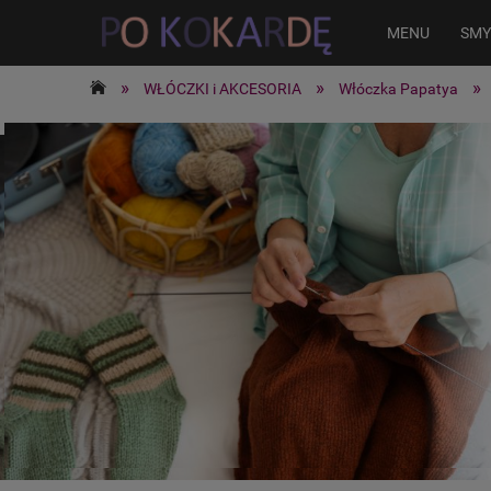
MENU
SMY
»
»
»
WŁÓCZKI i AKCESORIA
Włóczka Papatya