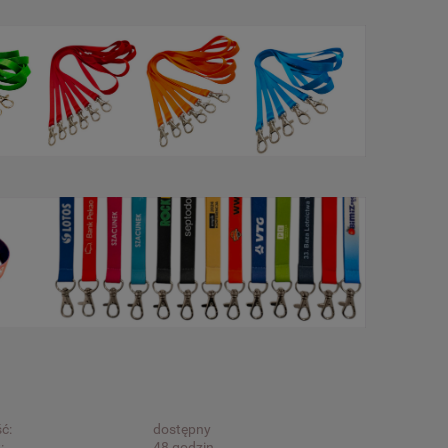
ć:
dostępny
:
48 godzin