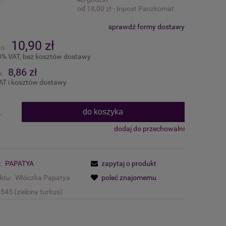
od 18,00 zł
- Inpost Paczkomat
sprawdź formy dostawy
10,90 zł
o:
3% VAT, bez kosztów dostawy
8,86 zł
:
AT i kosztów dostawy
do koszyka
.
dodaj do przechowalni
:
PAPATYA
zapytaj o produkt
ktu:
Włóczka Papatya
poleć znajomemu
6545 (zielony turkus)