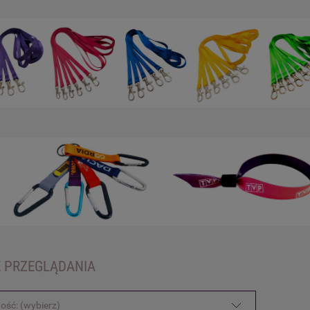
 PRZEGLĄDANIA
ość: (wybierz)