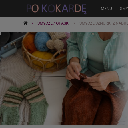
MENU
SMY
»
»
SMYCZE / OPASKI
SMYCZE SZNURKI Z NADR