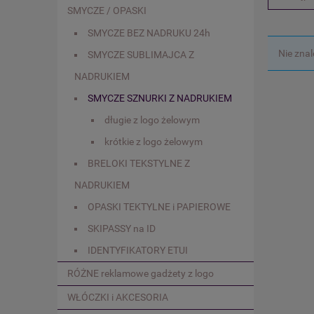
SMYCZE / OPASKI
SMYCZE BEZ NADRUKU 24h
Nie zna
SMYCZE SUBLIMAJCA Z
NADRUKIEM
SMYCZE SZNURKI Z NADRUKIEM
długie z logo żelowym
krótkie z logo żelowym
BRELOKI TEKSTYLNE Z
NADRUKIEM
OPASKI TEKTYLNE i PAPIEROWE
SKIPASSY na ID
IDENTYFIKATORY ETUI
RÓŻNE reklamowe gadżety z logo
WŁÓCZKI i AKCESORIA