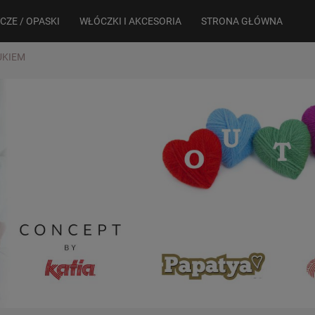
CZE / OPASKI
WŁÓCZKI I AKCESORIA
STRONA GŁÓWNA
UKIEM