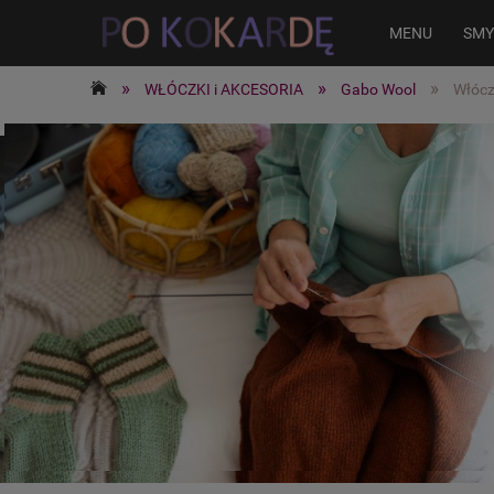
MENU
SMY
»
»
»
WŁÓCZKI i AKCESORIA
Gabo Wool
Włócz