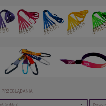
 PRZEGLĄDANIA
nt: (wybierz)
Dostępno