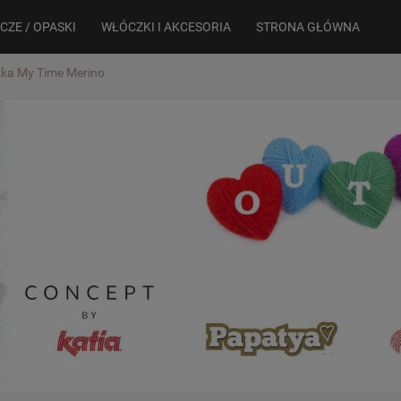
CZE / OPASKI
WŁÓCZKI I AKCESORIA
STRONA GŁÓWNA
ka My Time Merino