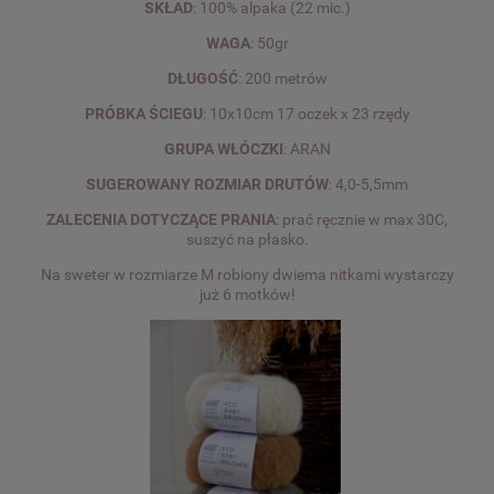
SKŁAD
: 100% alpaka (22 mic.)
WAGA
: 50gr
DŁUGOŚĆ
: 200 metrów
PRÓBKA ŚCIEGU
: 10x10cm 17 oczek x 23 rzędy
GRUPA WŁÓCZKI
: ARAN
SUGEROWANY ROZMIAR DRUTÓW
: 4,0-5,5mm
ZALECENIA DOTYCZĄCE PRANIA
: prać ręcznie w max 30C,
suszyć na płasko.
Na sweter w rozmiarze M robiony dwiema nitkami wystarczy
już 6 motków!