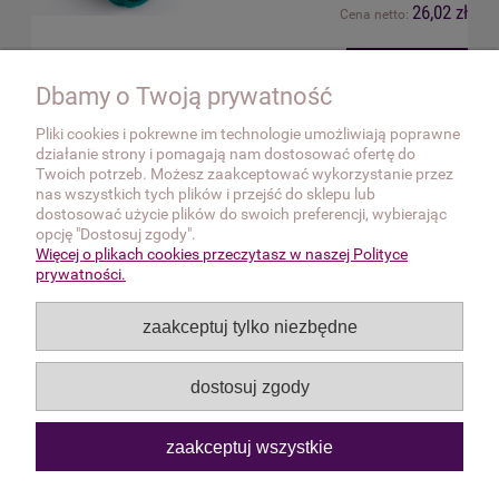
26,02 zł
Cena netto:
do koszyka
Dbamy o Twoją prywatność
Pliki cookies i pokrewne im technologie umożliwiają poprawne
działanie strony i pomagają nam dostosować ofertę do
OBSŁUGA KLIENTA
Twoich potrzeb. Możesz zaakceptować wykorzystanie przez
nas wszystkich tych plików i przejść do sklepu lub
dostosować użycie plików do swoich preferencji, wybierając
INFORMACJE
opcję "Dostosuj zgody".
Więcej o plikach cookies przeczytasz w naszej Polityce
O NAS
prywatności.
zaakceptuj tylko niezbędne
Po Kokardę | ul. Tamka 16/U5, 00-349 Warszawa |
sklep@pokokarde.pl
| tel: +48
794 564 777
NIP: 5212838213 | REGON: 141894554
dostosuj zgody
zaakceptuj wszystkie